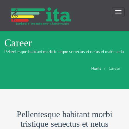
Toggl
naviga
Career
Pellentesque habitant morbi tristique senectus et netus et malesuada
Home
Career
Pellentesque habitant morbi
tristique senectus et netus