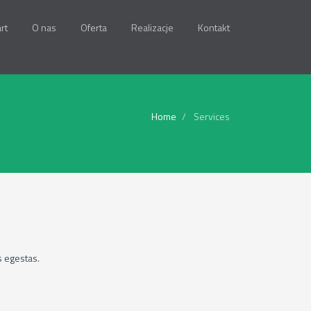
rt
O nas
Oferta
Realizacje
Kontakt
Home
Services
s egestas.