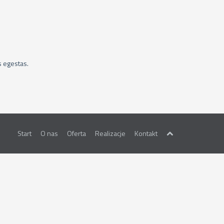
s egestas.
Start
O nas
Oferta
Realizacje
Kontakt