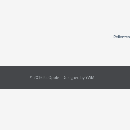
Pellentes
© 2016 Ita Opole - Designed by
YWM